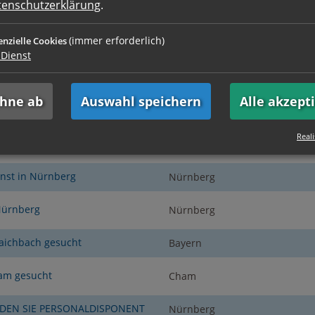
tenschutzerklärung
.
/w/d in Amberg in Zeitarbeit
Nürnberg
(immer erforderlich)
enzielle Cookies
techniker m/w/d im
Nürnberg
Dienst
iker m/w/d im
Nürnberg
ehne ab
Auswahl speichern
Alle akzept
enausbau in Nürnberg
Nürnberg
Reali
me in Nürnberg gesucht
Nürnberg
nst in Nürnberg
Nürnberg
Nürnberg
Nürnberg
raichbach gesucht
Bayern
am gesucht
Cham
DEN SIE PERSONALDISPONENT
Nürnberg