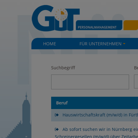
|
|
HOME
FÜR UNTERNEHMEN
+
Suchbegriff
B
Beruf
Hauswirtschaftskraft (m/w/d) in Fürt
Ab sofort suchen wir in Nürnberg e
Schreinergesellen (m/w/d) über Zeitarbe