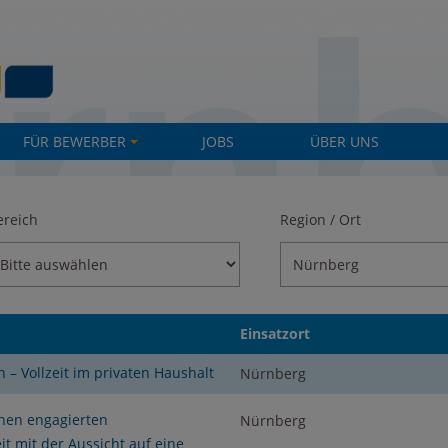
FÜR BEWERBER
JOBS
ÜBER UNS
+
ereich
Region / Ort
Einsatzort
h – Vollzeit im privaten Haushalt
Nürnberg
inen engagierten
Nürnberg
it mit der Aussicht auf eine