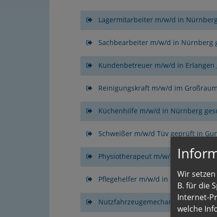
Lagermitarbeiter m/w/d in Nürnber
Sachbearbeiter m/w/d in Nürnberg 
Kundenbetreuer m/w/d in Erlangen
Reinigungskraft m/w/d im Großrau
Küchenhilfe m/w/d in Nürnberg ges
Schweißer m/w/d Tüv geprüft in G
Inform
Physiotherapeut m/w/d gesucht in 
Wir setzen 
Pflegehelfer m/w/d in Zeitarbeit Nü
B. für die
Internet-P
Nutzfahrzeugemechaniker m/w/d in
welche Inf