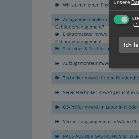
unsere
Da
Wir suchen einen Physiotherapeut m
Ess
Anlagenmechaniker m/w/d - Service
↓
1
Gebäudemanagement7
Elektromeister m/w/d - Elektrotechn
Gebäudemanagement
Ich l
Schreiner & Tischler m/w/d für Inn
Aufzugsmonteur m/w/d mit Übernah
Techniker m/w/d für den Kundendie
Servicetechniker m/w/d gesucht in 
QS-Prüfer m/w/d im Labor in Niede
Vermessungsingenieur m/w/d in Ch
RAUS AUS DER GASTRONOMIE? WER