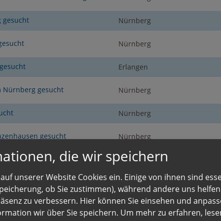
g gesucht
Nürnberg
gesucht
Nürnberg
 gesucht
Erlangen
m Nürnberg gesucht
Nürnberg
ucht
Nürnberg
unzenhausen gesucht
Nürnberg
ationen, die wir speichern
Nürnberg
Nürnberg
auf unserer Website Cookies ein. Einige von ihnen sind essen
rnberg gesucht
Nürnberg
 Speicherung, ob Sie zustimmen), während andere uns helfe
räsenz zu verbessern. Hier können Sie einsehen und anpass
 Nürnberg gesucht
Nürnberg
ormation wir über Sie speichern.
Um mehr zu erfahren, lesen