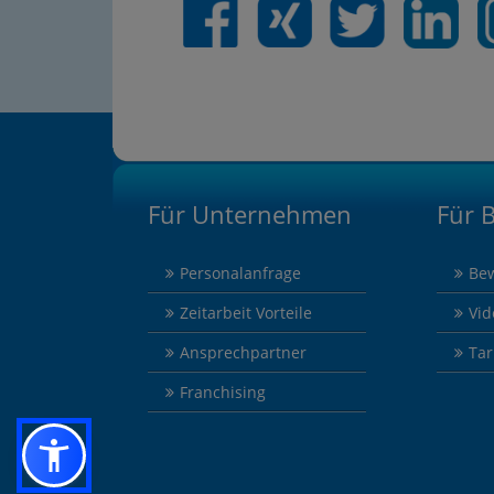
Für Unternehmen
Für 
Personalanfrage
Be
Zeitarbeit Vorteile
Vi
Ansprechpartner
Tar
Franchising